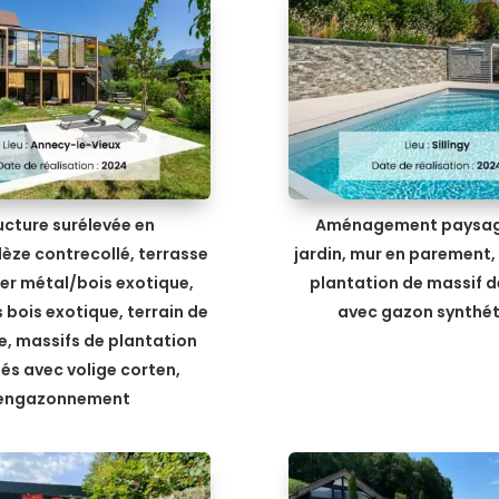
ucture surélevée en
Aménagement paysag
èze contrecollé, terrasse
jardin, mur en parement, 
ier métal/bois exotique,
plantation de massif d
s bois exotique, terrain de
avec gazon synthé
, massifs de plantation
tés avec volige corten,
engazonnement