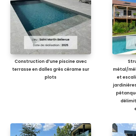
Construction d’une piscine avec
Str
terrasse en dalles grès cérame sur
métal/mél
plots
et escal
jardinière
pétanque
délimi