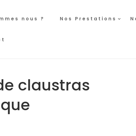
ommes nous ?
Nos Prestations
N
ct
de claustras
ique