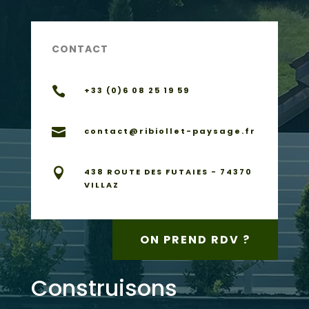
CONTACT

+33 (0)6 08 25 19 59

contact@ribiollet-paysage.fr

438 ROUTE DES FUTAIES - 74370
VILLAZ
ON PREND RDV ?
Construisons