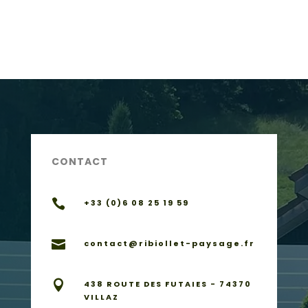
CONTACT

+33 (0)6 08 25 19 59

contact@ribiollet-paysage.fr

438 ROUTE DES FUTAIES - 74370
VILLAZ